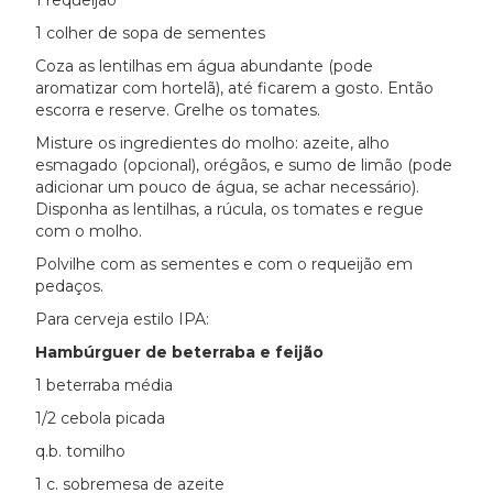
1 requeijão
1 colher de sopa de sementes
Coza as lentilhas em água abundante (pode
aromatizar com hortelã), até ficarem a gosto. Então
escorra e reserve. Grelhe os tomates.
Misture os ingredientes do molho: azeite, alho
esmagado (opcional), orégãos, e sumo de limão (pode
adicionar um pouco de água, se achar necessário).
Disponha as lentilhas, a rúcula, os tomates e regue
com o molho.
Polvilhe com as sementes e com o requeijão em
pedaços.
Para cerveja estilo IPA:
Hambúrguer de beterraba e feijão
1 beterraba média
1/2 cebola picada
q.b. tomilho
1 c. sobremesa de azeite