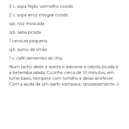
3 c. sopa feijão vermelho cozido
2 c. sopa arroz integral cozido
q.b. noz moscada
q.b. salsa picada
1 cenoura pequena
q.b. sumo de limão
1 c. café sementes de chia
Num tacho deite o azeite e adicione a cebola picada e
a beterraba ralada. Cozinhe cerca de 10 minutos, em
lume baixo, tempere com tomilho e deixe arrefecer.
Com a ajuda de um garfo esmague, grosseiramente, o
feijão vermelho. Coloque numa taça o feijão amassado,
o arroz integral, a beterraba, a noz moscada e a salsa
picada. Amasse tudo e forme dois hambúrgueres que
se cozinham num grelhador, de ambos os lados. Sirva,
com cenoura ralada polvilhada com chia e sumo de
limão.
Para cerveja estilo Porter ou Stout: