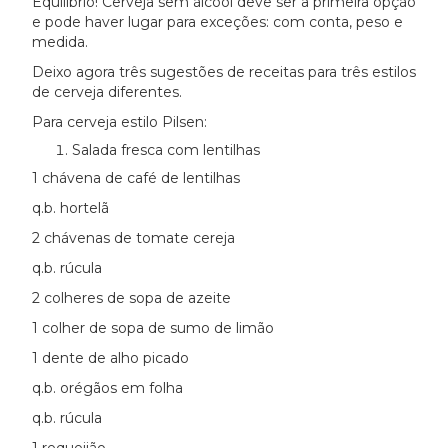
Equilíbrio! Cerveja sem álcool deve ser a primeira opção
e pode haver lugar para exceções: com conta, peso e
medida.
Deixo agora três sugestões de receitas para três estilos
de cerveja diferentes.
Para cerveja estilo Pilsen:
Salada fresca com lentilhas
1 chávena de café de lentilhas
q.b. hortelã
2 chávenas de tomate cereja
q.b. rúcula
2 colheres de sopa de azeite
1 colher de sopa de sumo de limão
1 dente de alho picado
q.b. orégãos em folha
q.b. rúcula